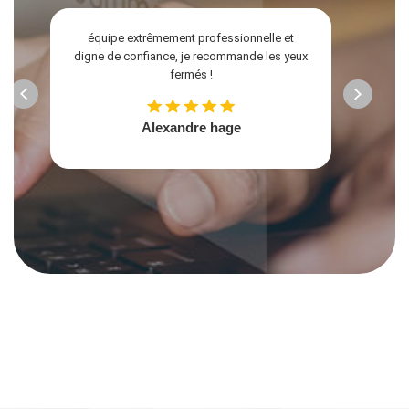
équipe extrêmement professionnelle et
Ext
digne de confiance, je recommande les yeux
réal
fermés !
cli
de
Alexandre hage